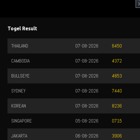
)
Togel Result
THAILAND
07-08-2026
6450
CAMBODIA
07-08-2026
4372
BULLSEYE
07-08-2026
4853
SYDNEY
07-08-2026
7440
KOREAN
07-08-2026
8236
SINGAPORE
05-08-2026
0715
JAKARTA
06-08-2026
3906