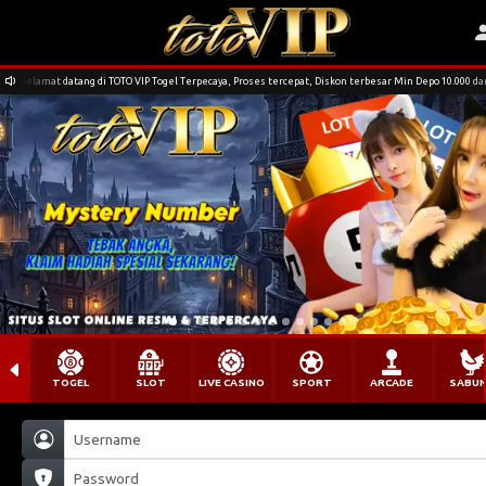
Selamat datang di TOTO VIP Togel Terpecaya, Proses tercepat, Diskon terbesar Min Depo 10.000 d
TOGEL
SLOT
LIVE CASINO
SPORT
ARCADE
SABU