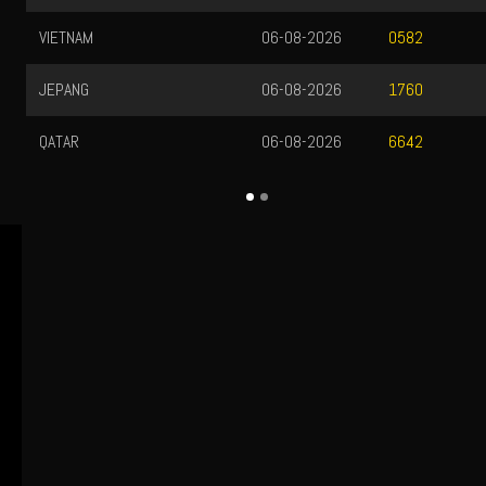
VIETNAM
06-08-2026
0582
JEPANG
06-08-2026
1760
QATAR
06-08-2026
6642